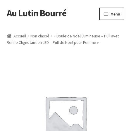
Au Lutin Bourré
Aller
Aller
Menu
à
au
la
contenu
Accueil
navigation
Accueil
Non classé
« Boule de Noël Lumineuse – Pull avec
Renne Clignotant en LED – Pull de Noël pour Femme »
Boutique
Commande
Mon compte
Page d’exemple
Panier