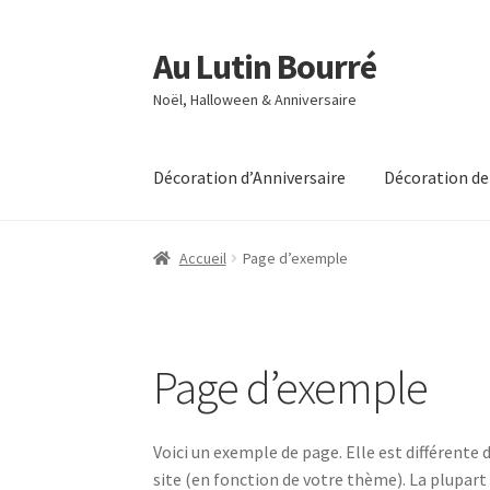
Au Lutin Bourré
Aller
Aller
à
au
Noël, Halloween & Anniversaire
la
contenu
navigation
Décoration d’Anniversaire
Décoration de
Accueil
Boutique
Commande
Mon compte
Pag
Accueil
Page d’exemple
Page d’exemple
Voici un exemple de page. Elle est différente 
site (en fonction de votre thème). La plupart