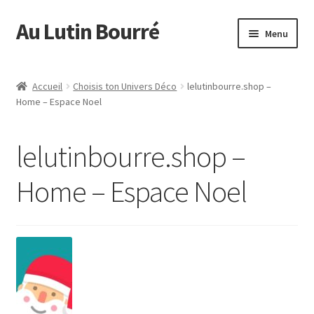
Au Lutin Bourré
Aller
Aller
Menu
à
au
la
contenu
Accueil
navigation
Accueil
Choisis ton Univers Déco
lelutinbourre.shop –
Home – Espace Noel
Boutique
Commande
lelutinbourre.shop –
Mon compte
Home – Espace Noel
Page d’exemple
Panier